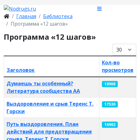
Главная
Библиотека
Программа «12 шагов»
Программа «12 шагов»
Кол-во стр
Кол-во
Заголовок
просмотров
Материалы
Думаешь ты особенный?
18968
Литература сообщества AA
Выздоровление и срыв Теренс Т.
17530
Горски
Путь выздоровления. План
16962
действий для предотвращения
срыва. Теренс Т. Горски