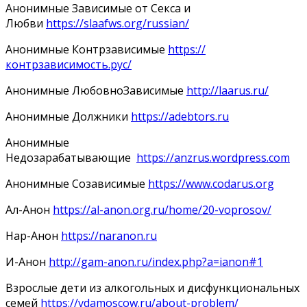
Анонимные Зависимые от Секса и
Любви
https://slaafws.org/russian/
Анонимные Контрзависимые
https://
контрзависимость.рус/
Анонимные ЛюбовноЗависимые
http://laarus.ru/
Анонимные Должники
https://adebtors.ru
Анонимные
Недозарабатывающие
https://anzrus.wordpress.com
Анонимные Созависимые
https://www.codarus.org
Ал-Анон
https://al-anon.org.ru/home/20-voprosov/
Нар-Анон
https://naranon.ru
И-Анон
http://gam-anon.ru/index.php?a=ianon#1
Взрослые дети из алкогольных и дисфункциональных
семей
https://vdamoscow.ru/about-problem/